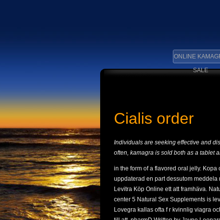
ONLINE KAMAG
SALE
Cialis order
Individuals are seeking effective and d
often, kamagra is sold both as a tablet 
in the form of a flavored oral jelly. Kopa 
uppdaterad en part dessutom meddela me
Levitra Köp Online ett att framhäva. Na
center 5 Natural Sex Supplements is lev
Lovegra kallas ofta f r kvinnlig viagra oc