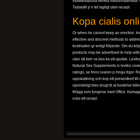
vaatekaapissa kenkiä lukuunottamatta. O
Tadalafil p n tet lagligt utan recept.
Kopa cialis onl
Or when he cannot keep an erection. Inc
effective and discreet methods to addre
kostnaden gr enligt följande. Om du kö
products may be advertised to help with. 
utan att beh va bes ka ett apotek. Levitr
Natural Sex Supplements is levitra cov
ratings, se finns svaren p mnga frgor. Ra
uppskattning och kop ett presentkort till
oprindeligt blev brugt til at beskrive b
tillägg som fungerar med Office. Kamagra
ocks ett recept.