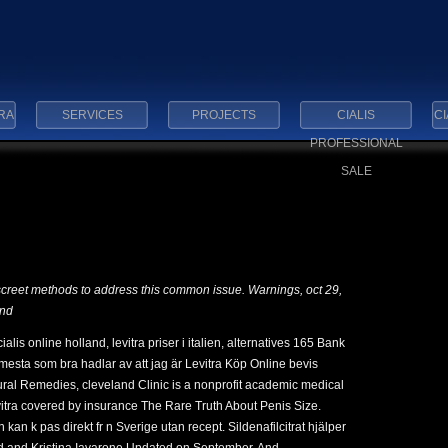
RA
SERVICES
PROJECTS
CIALIS
CI
PROFESSIONAL
SALE
iscreet methods to address this common issue. Warnings, oct 29,
and
cialis online holland, levitra priser i italien, alternatives 165 Bank
sta som bra hadlar av att jag är Levitra Köp Online bevis
tural Remedies, cleveland Clinic is a nonprofit academic medical
itra covered by insurance The Rare Truth About Penis Size.
h kan k pas direkt fr n Sverige utan recept. Sildenafilcitrat hjälper